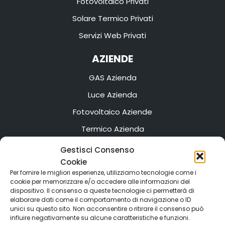
Fotovoltaico Privati
Solare Termico Privati
Servizi Web Privati
AZIENDE
GAS Azienda
Luce Azienda
Fotovoltaico Aziende
Termico Azienda
Servizi Web Azienda
Gestisci Consenso
Cookie
CONTATTI
Per fornire le migliori esperienze, utilizziamo tecnologie come i
cookie per memorizzare e/o accedere alle informazioni del
Efficientamento Residenziale
dispositivo. Il consenso a queste tecnologie ci permetterà di
elaborare dati come il comportamento di navigazione o ID
Efficientamento Aziendale
unici su questo sito. Non acconsentire o ritirare il consenso può
influire negativamente su alcune caratteristiche e funzioni.
Efficientamento Condominiale