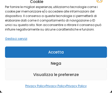
Cookie
CONTATTI
Per fornire le migliori esperienze, utilizziamo tecnologie come i
cookie per memorizzare e/o accedere alle informazioni del
Efficientamento Residenziale
dispositivo. Il consenso a queste tecnologie ci permetterà di
elaborare dati come il comportamento di navigazione o ID
Efficientamento Aziendale
unici su questo sito. Non acconsentire o ritirare il consenso può
influire negativamente su alcune caratteristiche e funzioni.
Efficientamento Condominiale
Gestisci servizi
Indipendenza energetica
Tutti i Servizi
Accetta
Home
Linkedin
Facebook
Nega
Instagram
WhatsApp
Visualizza le preferenze
MEDOSERV.IT
© 2022 All Rights Reserved |
P.IVA:
09286061214
Privacy Policy
Privacy Policy
Privacy Policy
Privacy e Cookies Policy