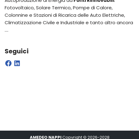
Autoproduzione di Energia da
Fonti Rinnovabili
:
Fotovoltaico, Solare Termico, Pompe di Calore,
Colonnine e Stazioni di Ricarica delle Auto Elettriche,
Climatizzazione Civile e Industriale e tanto altro ancora
….
Seguici
AMEDEO NAPPI
Copyright ©
2026-
2028