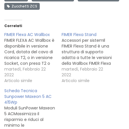
Zucchetti ZCS
Correlati
FIMER Flexa AC Wallbox
FIMER Flexa Stand
FIMER FLEXA AC Wallbox è
Accessori per sistemIl
disponibile in versione
FIMER Flexa Stand è una
Cord, dotata del cavo di
struttura di supporto
ricarica T2, o in versione
adatta a tutte le versioni
Socket, con presa T2 o
della Wallbox FIMER Flexa
T3A. Il dispositivo può
martedì, Febbraio 22
AC per la ricarica delle
martedì, Febbraio 22
essere installato a parete
2022
#autoelettriche
2022
o sul supporto FIMER
Articolo simile
Articolo simile
FLEXA dedicato ed è
Scheda Tecnica
disponibile in diverse
Sunpower Maxeon 5 AC
configurazioni, a
415Wp
seconda della potenza
Moduli SunPower Maxeon
(da 3,7kW a…
5 ACMassimizza il
risparmio e riduci al
minimo le