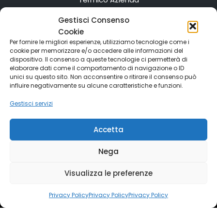
Servizi Web Azienda
Gestisci Consenso
Cookie
CONTATTI
Per fornire le migliori esperienze, utilizziamo tecnologie come i
cookie per memorizzare e/o accedere alle informazioni del
Efficientamento Residenziale
dispositivo. Il consenso a queste tecnologie ci permetterà di
elaborare dati come il comportamento di navigazione o ID
Efficientamento Aziendale
unici su questo sito. Non acconsentire o ritirare il consenso può
influire negativamente su alcune caratteristiche e funzioni.
Efficientamento Condominiale
Gestisci servizi
Indipendenza energetica
Tutti i Servizi
Accetta
Home
Linkedin
Facebook
Nega
Instagram
WhatsApp
Visualizza le preferenze
MEDOSERV.IT
© 2022 All Rights Reserved |
P.IVA:
09286061214
Privacy Policy
Privacy Policy
Privacy Policy
Privacy e Cookies Policy