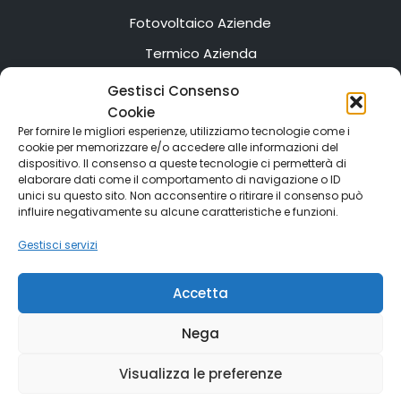
Fotovoltaico Aziende
Termico Azienda
Servizi Web Azienda
Gestisci Consenso
Cookie
CONTATTI
Per fornire le migliori esperienze, utilizziamo tecnologie come i
cookie per memorizzare e/o accedere alle informazioni del
Efficientamento Residenziale
dispositivo. Il consenso a queste tecnologie ci permetterà di
elaborare dati come il comportamento di navigazione o ID
Efficientamento Aziendale
unici su questo sito. Non acconsentire o ritirare il consenso può
influire negativamente su alcune caratteristiche e funzioni.
Efficientamento Condominiale
Gestisci servizi
Indipendenza energetica
Tutti i Servizi
Accetta
Home
Linkedin
Facebook
Nega
Instagram
WhatsApp
Visualizza le preferenze
MEDOSERV.IT
© 2022 All Rights Reserved |
P.IVA:
09286061214